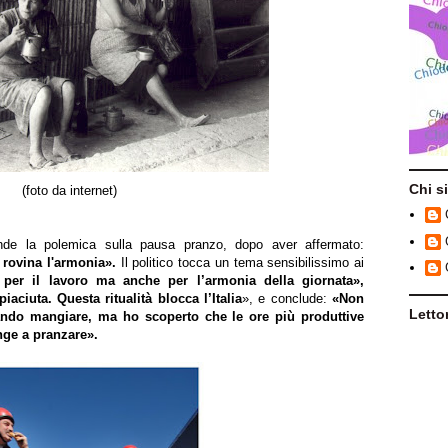
Chi s
(foto da internet)
nde la polemica sulla pausa pranzo, dopo aver affermato:
 rovina l'armonia».
Il politico tocca un tema sensibilissimo ai
per il lavoro ma anche per l’armonia della giornata»,
iaciuta. Questa ritualità blocca l’Italia
», e conclude:
«Non
Lettor
ando mangiare, ma ho scoperto che le ore più produttive
inge a pranzare».