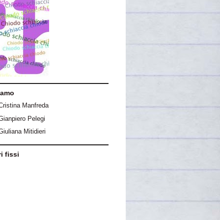
iamo
Cristina Manfreda
Gianpiero Pelegi
Giuliana Mitidieri
i fissi