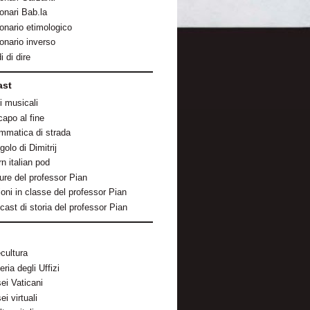
onari Bab.la
ionario etimologico
ionario inverso
 di dire
ast
i musicali
capo al fine
mmatica di strada
golo di Dimitrij
n italian pod
ture del professor Pian
ioni in classe del professor Pian
cast di storia del professor Pian
ecultura
eria degli Uffizi
ei Vaticani
i virtuali