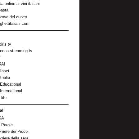
a online ai vini italiani
pasta
prova del cuoco
ghettitaliani.com
iris tv
enna streaming tv
7
RAI
iaset
inalia
 Educational
International
life
ali
SA
 Parole
orriere dei Piccoli
orriere della sera