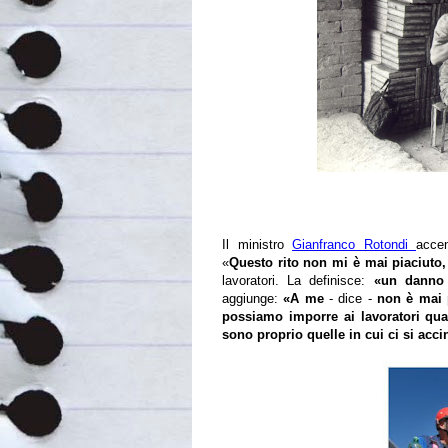
Il ministro
Gianfranco Rotondi
acce
«
Questo rito non mi è mai piaciuto,
lavoratori. La definisce:
«un danno 
aggiunge:
«A me
- dice -
non è mai p
possiamo imporre ai lavoratori qu
sono proprio quelle in cui ci si acc