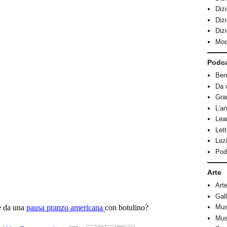
Dizi
Diz
Diz
Modi
Podc
Ben
Da 
Gra
L'an
Lear
Let
Lez
Pod
Arte
Art
Gall
re da una
pausa pranzo americana
con botulino?
Mus
Muse