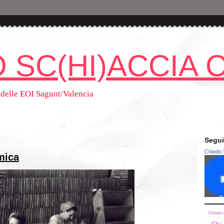
 SC(HI)ACCIA 
o delle EOI Sagunt/Valencia
Segui
Chiodo 
mica