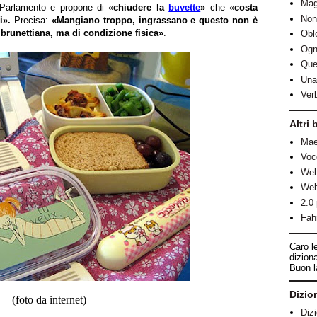
Mag
l Parlamento e propone di «
chiudere la
buvette
»
che «
costa
Non
ri».
Precisa:
«Mangiano troppo, ingrassano e questo non è
brunettiana, ma di condizione fisica»
.
Obl
Ogni
Que
Una 
Ver
Altri 
Mae
Voc
Web
Web
2.0 
Fah
Caro le
diziona
Buon l
Dizio
(foto da internet)
Dizi