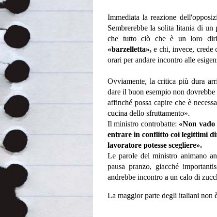
Immediata la reazione dell'opposi
Sembrerebbe la solita litania di un 
che tutto ciò che è un loro diri
«barzelletta»,
e chi, invece, crede c
orari per andare incontro alle esige
Ovviamente, la critica più dura arr
dare il buon esempio non dovrebbe pi
affinché possa capire che è necessar
cucina dello sfruttamento».
Il ministro controbatte:
«Non vado a
entrare in conflitto coi legittimi di
lavoratore potesse scegliere».
Le parole del ministro animano anche
pausa pranzo, giacché importantis
andrebbe incontro a un calo di zucche
La maggior parte degli italiani non 