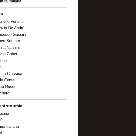
tura italiana
ca
nello Venditti
rizio De André
ncesco Guccini
nco Battiato
nna Nannini
rgio Gaber
abue
a
ica Classica
lo Conte
co Rossi
chero
astronomia
cucina
fé
na italiana
ci