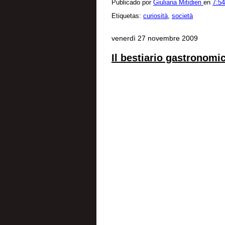
Publicado por
Giuliana Mitidieri
en
7:5
Etiquetas:
curiosità
,
società
venerdì 27 novembre 2009
Il bestiario gastronomi