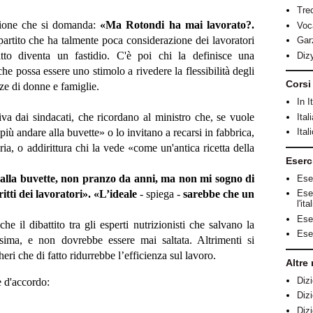
Tre
zione che si domanda:
«Ma Rotondi ha mai lavorato?.
Voc
partito che ha talmente poca considerazione dei lavoratori
Gar
tto diventa un fastidio. C'è poi chi la definisce una
Diz
he possa essere uno stimolo a rivedere la flessibilità degli
Corsi
nze di donne e famiglie.
In I
iva dai sindacati, che ricordano al ministro che, se vuole
Ital
ù andare alla buvette» o lo invitano a recarsi in fabbrica,
Ital
ia, o addirittura chi la vede «come un'antica ricetta della
Eserc
lla buvette, non pranzo da anni, ma non mi sogno di
Ese
ritti dei lavoratori».
«L’ideale
- spiega -
sarebbe che un
Ese
l'it
Eser
 il dibattito tra gli esperti nutrizionisti che salvano la
Eser
sima, e non dovrebbe essere mai saltata. Altrimenti si
ri che di fatto ridurrebbe l’efficienza sul lavoro.
Altre 
Dizi
è d'accordo:
Dizi
Diz