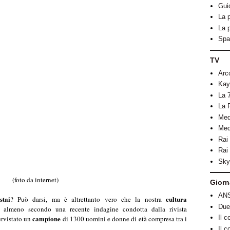
Guid
La 
La 
Spa
TV
Arco
Kay
La 
La 
Med
Med
Rai
Rai 
Sky 
(foto da internet)
Giorn
AN
stai
cultura
? Può darsi, ma è altrettanto vero che la nostra
Due
 almeno secondo una recente indagine condotta dalla rivista
campione
Il c
tervistato un
di 1300 uomini e donne di età compresa tra i
Il c