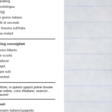
nablog
sololingua
ò(g)
 giorno italiano
lli di secondo
finestra sull'Italia
ba molant
blog consigliati
stro Alberto
e scuola
docet
gol
per tutti
renheit
ttore, in questo spazio potrai trovare
ri online, corsi d'italiano, esercizi...
avoro!
nari
onario italiano/spagnolo