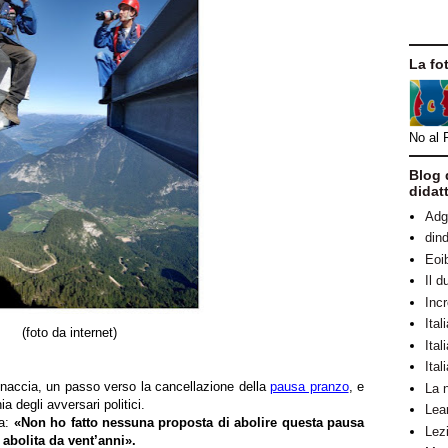
La fo
No al 
Blog 
didat
Adg
dind
Eoi
Il d
Incr
Ita
(foto da internet)
Ital
Ital
accia, un passo verso la cancellazione della
pausa pranzo
, e
La n
ia degli avversari politici.
Lear
sa:
«Non ho fatto nessuna proposta di abolire questa pausa
Lez
 abolita da vent’anni».