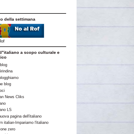
to della settimana
Rof
d"italiano a scopo culturale e
tico
blog
irindina
blogghiamo
ue blog
oci
lian News Cliks
iano
iano LS
uova pagina dell'italiano
n italian-Impariamo l'italiano
ione zero