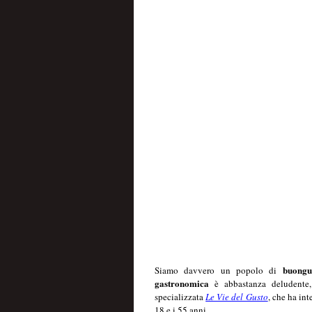
buongu
Siamo davvero un popolo di
gastronomica
è abbastanza deludente,
specializzata
Le Vie del Gusto
, che ha in
18 e i 55 anni.