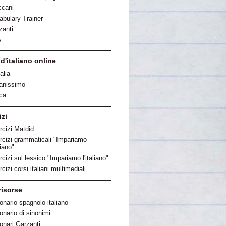
ccani
abulary Trainer
zanti
y
 d'italiano online
talia
ianissimo
ica
izi
rcizi Matdid
rcizi grammaticali "Impariamo
aliano"
cizi sul lessico "Impariamo l'italiano"
cizi corsi italiani multimediali
risorse
onario spagnolo-italiano
onario di sinonimi
ionari Garzanti