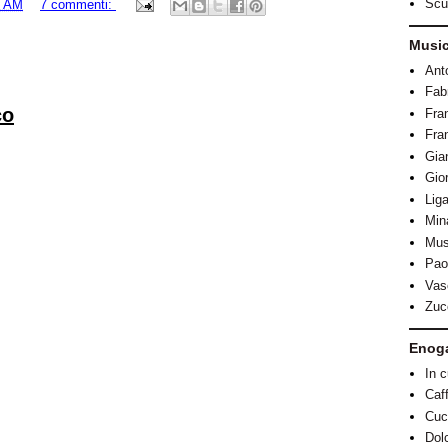
Scul
4 AM
7 commenti:
Musi
Anto
Fab
co
Fra
Fra
Gia
Gio
Lig
Min
Mus
Pao
Vas
Zuc
Enog
In 
Caf
Cuci
Dol